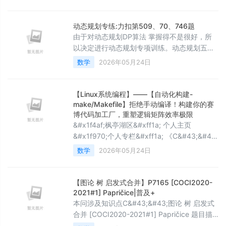
&#43; 条内容元数据、500 万 &#43; 条平台
API 回调日志&#xff0c;数据来源覆盖 10 &#43;
异构数据源。传统 T&#43;1 离线数仓架构存在
动态规划专练:力扣第509、70、746题
数据延迟高、流批口径不一致、查询性能差、
由于对动态规划DP算法 掌握得不是很好，所
无法支撑实时决策等核心痛点&#xff0c
以决定进行动态规划专项训练。动态规划五部
曲①确定dp[i]含义②递推公式③dp数组如何
数学
2026年05月24日
初始化④遍历顺序⑤打印dp数组（debug）
除了第五条在力扣上不开会员无法实现外，其
余四项就是做出dp类型题目的关键，后续的训
【Linux系统编程】——【自动化构建-
练中将按照这四步来进行解题。力扣第509题-
make/Makefile】拒绝手动编译！构建你的赛
斐波那契数1.本题的动态规划四部曲：①dp[i]
博代码加工厂，重塑逻辑矩阵效率极限
&#x1f4af;枫亭湖区&#xff1a; 个人主页
含义：代表第i个斐波那契数的值。②递推公
&#x1f970;个人专栏&#xff1a; 《C&#43;&#43;
式：题目中已经
知识分享》 《Linux 入门到实践&#xff1a;零基
数学
2026年05月24日
础也能懂》 &#x1f320; 有善始者实繁&#xff0c;
能克终者盖寡 索引与导读 前言 一、make是一
条命令&#xff0c;makefile是一个文件 二、最初
【图论 树 启发式合并】P7165 [COCI2020-
始
2021#1] Papričice|普及+
本问涉及知识点C&#43;&#43;图论 树 启发式
合并 [COCI2020-2021#1] Papričice 题目描
述给定一个 n n n 个点的树&#xff0c;这