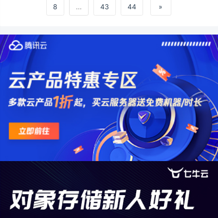
开矩阵，做几十上百条不同版本去测试数据了
8
...
43
44
»
——那简直是团队的人力黑洞。这种重复、机
械但又需要一点创造力的工作，恰恰是A