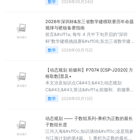
数学
2026年05月24日
2026年深圳杯&东三省数学建模联赛历年命题
规律与硬核备赛指南
前言&#xff1a; 每年 4 月中下旬开启的“深圳
杯”数学建模挑战赛&#xff08;东北三省数学建模
联赛同步采用该赛题&#xff09;&#xff0c;是国内
数学
2026年05月15日
极具工程背景与前沿学术价值的顶尖赛事。其
赛题往往直接来源于国家重大科技项目、深圳
市高新技术企业的真实技术痛点。 面对 2026
【动态规划 前缀和】P7074 [CSP-J2020] 方
年的比赛&#xff0c;依靠简单的“套模板”已绝无
格取数|普及+
可能突围。本文将基于 2020-2021 年的经典
本文涉及知识点C&#43;&#43;动态规划
C&#43;&#43;算法&#xff1a;前缀和、前缀乘
积、前缀异或的原理、源码及测试用例 包括课
数学
2026年05月13日
程视频 P7074 [CSP-J2020] 方格取数 题目描
述设有 n × m
动态规划 —— 子数组系列-乘积为正数的最长
子数组长度
江河入海&#xff0c;知识涌动&#xff0c;这是我参
与江海计划的第4篇。 1. 乘积为正数的最长子