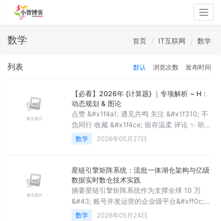
Togg
navig
数学
首页
IT互联网
数学
列表
默认
浏览次数
发布时间
【必看】2026年 {计算题} ｜专项解析 ~ H：
动态规划 & 图论
点赞 &#x1f4a1; 遇见共鸣 关注 &#x1f310; 不
负同行 收藏 &#x1f4ce; 留存温柔 评论 ✨ 听见
心声 七、动态规划 【第1题】1、张先生向商店
数学
2026年05月27日
订的某一厂商品&#xff0c;每件定价 100 元
&#xff0c;共订购 60 件。张先生对商店经理
说“如果你肯减价&#xff0c;每减价 1 元&#xff0c;
星链引擎矩阵系统：流批一体湖仓架构与亿级
我就多订 3 件商品 ”&#xff0c;经理算了一下
数据实时数仓技术实践
&#xf
摘要星链引擎矩阵系统作为支撑全球 10 万
&#43; 账号并发运营的企业级平台&#xff0c;每
天需要处理超 2 亿条用户行为数据、1000 万
数学
2026年05月24日