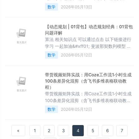
数组长度 题目链接&#xff1a; 1567. 乘积为正数
数学
2026年05月13日
的最长子数组长度 - 力扣
&#xff08;LeetCode&#xff09;
【动态规划 | 01背包】动态规划经典：01背包
问题详解
算法 相关知识点 可以通过点击 以下链接进行
学习 一起加油&#xff01; 斐波那契数列模型 路
径问题 多状态问题 子数组 子序列 回文字串 01
数学
2026年05月12日
背包是动态规划的经典问题&#xff0c;要求在容
量限制下选择最大价值的物品。本文将详解如
何通过状态转移方程高效求解&#xff0c;并给出
带货视频矩阵实战：用Coze工作流1小时生成
空间优化方案&#xff0c;帮助掌握这一基础算法
100条差异化混剪（含飞书多维表格联动教
程）
模型。 &#x1f308;个人主页
带货视频矩阵实战：用Coze工作流1小时生成
100条差异化混剪（含飞书多维表格联动教
程）最近和几个做跨境电商的朋友聊天，大家
数学
2026年05月12日
最头疼的不是选品，而是内容生产。一条爆款
视频带来的流量红利可能只有几天，但制作一
条像样的带货视频，从写脚本、找素材、剪辑
«
1
2
3
4
5
6
7
到配乐，没个大半天根本下不来。更别提想铺