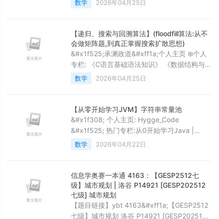
数学
2026年04月25日
将系统性地总结这些概念的定义、性质以及相
互关系&#xff0c;并探讨实对称矩阵的特殊性
质。 1. 正定矩阵 定义一个 n×nn \times nn×n
【递归、搜索与回溯算法】(floodfill算法:从不
的实对称矩阵 AAA 称为正定矩阵&#xff0c;如果
会做矩阵题,到真正掌握搜索扩散思想)
对于任意非零向量 x∈Rn\mathbf{x} \in
&#x1f525;承渊政道&#xff1a;个人主页 ❄️个人
专栏: 《C语言基础语法知识》 《数据结构与算
法》 《C&#43;&#43;知识内容》 《Linux系统
数学
2026年04月25日
知识》 《算法刷题指南》 《测评文章活动推
广》 《大模型语言路线学习》 ✨逆境不吐心中
苦,顺境不忘来时路!✨ &#x1f3ac; 博主简介: 很
【从零开始学习JVM】字符串常量池
多人在刚接触矩阵题时,都会有一种相似的感受:
&#x1f308; 个人主页: Hygge_Code
题目看得懂,例子也
&#x1f525; 热门专栏:从0开始学习Java |
Linux学习 | 计算机网络 &#x1f4ab; 个人格言:
数学
2026年04月22日
“既然选择了远方&#xff0c;便不顾风雨兼程” 文
章目录 Java 字符串常量池 一、什么是字符串
常量池&#xff1f;&#x1f914; 二、两种字符串创
信息学奥赛一本通 4163：【GESP2512七
建方式 &#x1f4
级】城市规划 | 洛谷 P14921 [GESP202512
七级] 城市规划
【题目链接】ybt 4163&#xff1a;【GESP2512
七级】城市规划 洛谷 P14921 [GESP202512