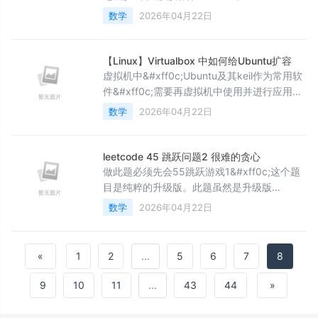
七级] 城市规划 【题目难度】&#xff1a;E 【题
数学
2026年04月22日
目考点】 1. 图论&#xff1a;广搜 BFS 【解题思
路】“A 国有 n 座城市&#xff0c;城市之间由 m
条双向道路连接”&#xff0c;表明每个城市是一个
【Linux】Virtualbox 中如何给Ubuntu扩容
顶点&#xff0c;每条边是无向边&#xff0c;该图是
虚拟机中&#xff0c;Ubuntu及其keil作为常用软
件&#xff0c;需要再虚拟机中使用并进行应用。
1.虚拟机扩容 # 进入安装目录 cd
数学
2026年04月22日
&#34;C:\Program
Files\Oracle\VirtualBox&#34; # 查看所有虚拟
机硬盘路径 .\VBoxManage list hdds # 扩容硬
leetcode 45 跳跃问题2 很难的贪心
盘至100GB .\VBoxManage modifyhd
做此题必须先会55跳跃游戏1&#xff0c;这个题
&#34;C:
目是纯粹的升级版。此题虽然是升级版
&#xff0c;但是和1的思路差的还挺多。 每次到
数学
2026年04月22日
最远距离mx之前&#xff0c;我们会记录一个
his_mx&#xff0c;在到达最远的mx之前
&#xff0c;缓存可能能达到的最远距离
«
1
2
...
5
6
7
8
his_mx&#xff0c;真的到达后再更新
mx&#xff0c;并且ans&#43;&#43;。这个挺难
9
10
11
...
43
44
»
想的&#xff0c;下次见