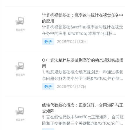
性动态规划 2.1 概述 2.2 做题步骤 2.3 经典问
题 2.4 例题 2.4.1 洛谷 2.4.2 leetcode 三、区
间动态规划 3.1 概述 3.2 做题步骤 3.3 例题
计算机视觉基础：概率论与统计在视觉任务中
3.3.1 洛谷
的应用
计算机视觉基础&#xff1a;概率论与统计在视觉
任务中的应用 &#x1f4da; 本章学习目标
&#xff1a;深入理解概率论与统计在视觉任务中
数学
2026年04月30日
的应用的核心概念与实践方法&#xff0c;掌握关
键技术要点&#xff0c;了解实际应用场景与最佳
实践。本文属于《计算机视觉教程》计算机视
C++算法精粹从基础到高阶的动态规划实战指
觉入门篇&#xff08;第一阶段&#xff09;。 在上一
南
章&#xff0c;我们学习了&#34;计算机视觉基础
1. 动态规划基础概念动态规划是一种通过将复
&#xff
杂问题分解为更小的子问题&#xff0c;并存储这
些子问题的解以避免重复计算的高效算法设计
数学
2026年04月27日
技术。它适用于具有最优子结构和重叠子问题
性质的问题。最优子结构意味着一个问题的最
优解包含其子问题的最优解&#xff1b;重叠子问
线性代数核心概念：正定矩阵、合同矩阵与正
题则是指在递归求解过程中&#xff0c;相同的子
交矩阵
问题会被多次计算。在C&#43;&#43;中实现动
引言在线性代数中&#xff0c;正定矩阵、合同矩
态规划&#xff0c;通常从定义状态、
阵和正交矩阵是三个关键概念&#xff0c;它们在
数学理论和应用领域中扮演着重要角色。本文