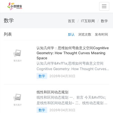
Togg
navig
数学
首页
IT互联网
数学
列表
默认
浏览次数
发布时间
认知几何学：思维如何弯曲意义空间Cognitive
Geometry: How Thought Curves Meaning
Space
认知几何学&#xff1a;思维如何弯曲意义空间
Cognitive Geometry: How Thought Curves
Meaning Space 方见华 世毫九实验室 摘要
数学
2026年04月30日
&#xff1a;本文提出“认知几何学”新范式
&#xff0c;将思维过程建模为意义空间的微分流
形上的几何操作。通过递归对话实验&#xff0c;
线性和区间动态规划
我们发现&#xff1a;(1) 意义空间具有非平凡的黎
线性和区间动态规划 一、前言 今天&#xff0c;
曼几何结构&#xff0c;
是线性和区间动态规划~ 二、线性动态规划 文
章目录 线性和区间动态规划 一、前言 二、线
数学
2026年04月30日