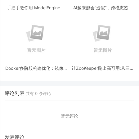
手把手教你用 ModelEngine 打
AI越来越会“造假“，跨模态鉴伪
造“赛博占卜师”：AI 塔罗智能体
为什么正在成为AI时代的新基
(Agent) 开发实战
建？
Docker多阶段构建优化：镜像体
让ZooKeeper跑出高可用:从三节
积从1.2G到80M的瘦身实战
点集群到公网连接测试
评论列表
共有
0
条评论
暂无评论
发表评论