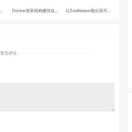
跨模
Docker多阶段构建优化：
让ZooKeeper跑出高可用:
AI
镜像体积从1.2G到80M的
从三节点集群到公网连接
瘦身实战
测试
暂无评论