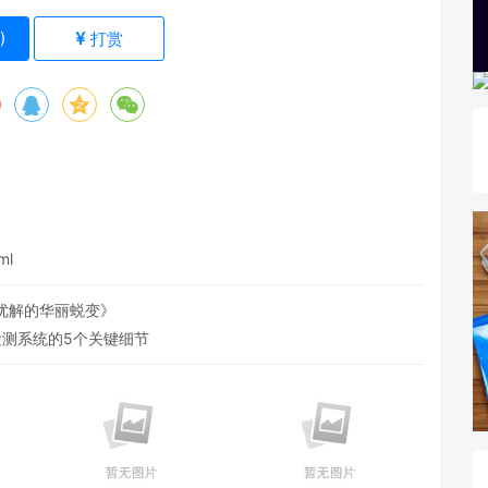
)
打赏
ml
优解的华丽蜕变》
检测系统的5个关键细节