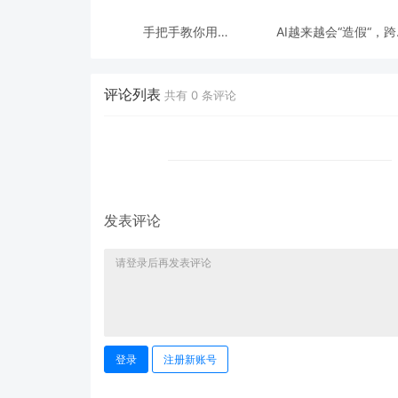
手把手教你用
AI越来越会“造假“，
ModelEngine 打造“赛博
态鉴伪为什么正在成为
占卜师”：AI 塔罗智能体
时代的新基建？
(Agent) 开发实战
评论列表
共有
0
条评论
发表评论
登录
注册新账号